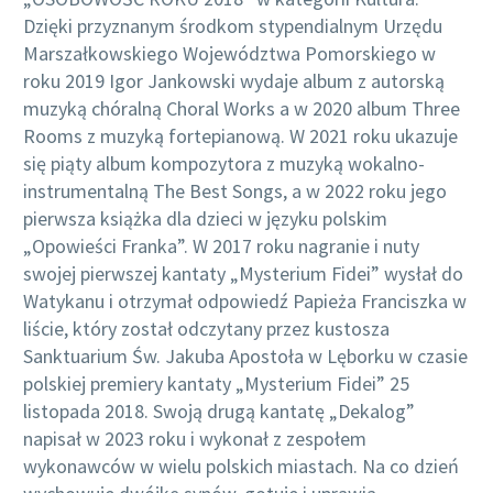
Dzięki przyznanym środkom stypendialnym Urzędu
Marszałkowskiego Województwa Pomorskiego w
roku 2019 Igor Jankowski wydaje album z autorską
muzyką chóralną Choral Works a w 2020 album Three
Rooms z muzyką fortepianową. W 2021 roku ukazuje
się piąty album kompozytora z muzyką wokalno-
instrumentalną The Best Songs, a w 2022 roku jego
pierwsza książka dla dzieci w języku polskim
„Opowieści Franka”. W 2017 roku nagranie i nuty
swojej pierwszej kantaty „Mysterium Fidei” wysłał do
Watykanu i otrzymał odpowiedź Papieża Franciszka w
liście, który został odczytany przez kustosza
Sanktuarium Św. Jakuba Apostoła w Lęborku w czasie
polskiej premiery kantaty „Mysterium Fidei” 25
listopada 2018. Swoją drugą kantatę „Dekalog”
napisał w 2023 roku i wykonał z zespołem
wykonawców w wielu polskich miastach. Na co dzień