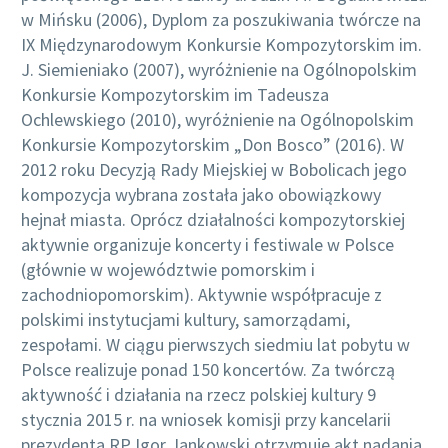
w Mińsku (2006), Dyplom za poszukiwania twórcze na
IX Międzynarodowym Konkursie Kompozytorskim im.
J. Siemieniako (2007), wyróżnienie na Ogólnopolskim
Konkursie Kompozytorskim im Tadeusza
Ochlewskiego (2010), wyróżnienie na Ogólnopolskim
Konkursie Kompozytorskim „Don Bosco” (2016). W
2012 roku Decyzją Rady Miejskiej w Bobolicach jego
kompozycja wybrana została jako obowiązkowy
hejnał miasta. Oprócz działalności kompozytorskiej
aktywnie organizuje koncerty i festiwale w Polsce
(głównie w województwie pomorskim i
zachodniopomorskim). Aktywnie współpracuje z
polskimi instytucjami kultury, samorządami,
zespołami. W ciągu pierwszych siedmiu lat pobytu w
Polsce realizuje ponad 150 koncertów. Za twórczą
aktywność i działania na rzecz polskiej kultury 9
stycznia 2015 r. na wniosek komisji przy kancelarii
prezydenta RP Igor Jankowski otrzymuje akt nadania