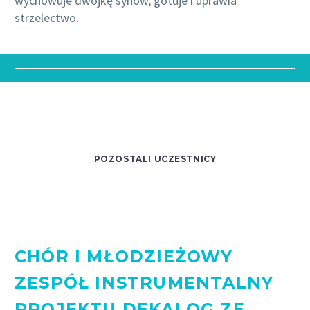
wychowuje dwójkę synów, gotuje i uprawia
strzelectwo.
POZOSTALI UCZESTNICY
CHÓR I MŁODZIEŻOWY
ZESPÓŁ INSTRUMENTALNY
PROJEKTU DEKALOG ZE