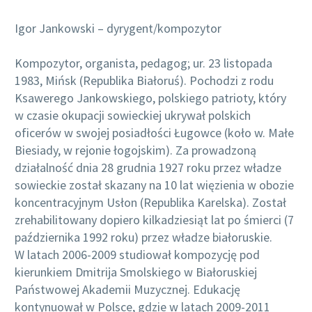
Igor Jankowski – dyrygent/kompozytor
Kompozytor, organista, pedagog; ur. 23 listopada
1983, Mińsk (Republika Białoruś). Pochodzi z rodu
Ksawerego Jankowskiego, polskiego patrioty, który
w czasie okupacji sowieckiej ukrywał polskich
oficerów w swojej posiadłości Ługowce (koło w. Małe
Biesiady, w rejonie łogojskim). Za prowadzoną
działalność dnia 28 grudnia 1927 roku przez władze
sowieckie został skazany na 10 lat więzienia w obozie
koncentracyjnym Usłon (Republika Karelska). Został
zrehabilitowany dopiero kilkadziesiąt lat po śmierci (7
października 1992 roku) przez władze białoruskie.
W latach 2006-2009 studiował kompozycję pod
kierunkiem Dmitrija Smolskiego w Białoruskiej
Państwowej Akademii Muzycznej. Edukację
kontynuował w Polsce, gdzie w latach 2009-2011