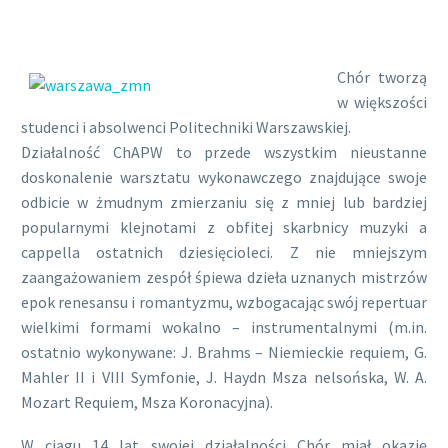
Chór tworzą
w większości
studenci i absolwenci Politechniki Warszawskiej.
Działalność ChAPW to przede wszystkim nieustanne
doskonalenie warsztatu wykonawczego znajdujące swoje
odbicie w żmudnym zmierzaniu się z mniej lub bardziej
popularnymi klejnotami z obfitej skarbnicy muzyki a
cappella ostatnich dziesięcioleci. Z nie mniejszym
zaangażowaniem zespół śpiewa dzieła uznanych mistrzów
epok renesansu i romantyzmu, wzbogacając swój repertuar
wielkimi formami wokalno – instrumentalnymi (m.in.
ostatnio wykonywane: J. Brahms – Niemieckie requiem, G.
Mahler II i VIII Symfonie, J. Haydn Msza nelsońska, W. A.
Mozart Requiem, Msza Koronacyjna).
W ciągu 14 lat swojej działalności Chór miał okazję