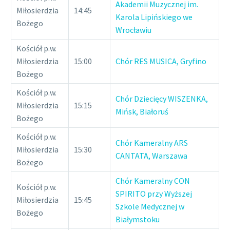
Akademii Muzycznej im.
Miłosierdzia
14:45
Karola Lipińskiego we
Bożego
Wrocławiu
Kościół p.w.
Miłosierdzia
15:00
Chór RES MUSICA, Gryfino
Bożego
Kościół p.w.
Chór Dziecięcy WISZENKA,
Miłosierdzia
15:15
Mińsk, Białoruś
Bożego
Kościół p.w.
Chór Kameralny ARS
Miłosierdzia
15:30
CANTATA, Warszawa
Bożego
Chór Kameralny CON
Kościół p.w.
SPIRITO przy Wyższej
Miłosierdzia
15:45
Szkole Medycznej w
Bożego
Białymstoku