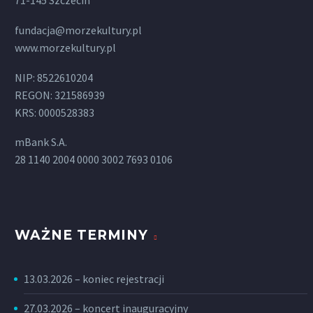
71-145 Szczecin
fundacja@morzekultury.pl
www.morzekultury.pl
NIP: 8522610204
REGON: 321586939
KRS: 0000528383
mBank S.A.
28 1140 2004 0000 3002 7693 0106
WAŻNE TERMINY
13.03.2026 – koniec rejestracji
27.03.2026 – koncert inauguracyjny