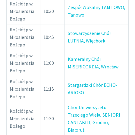
Kościół p.w.
Zespół Wokalny TAM I OWO,
Miłosierdzia
10:30
Tanowo
Bożego
Kościół p.w.
Stowarzyszenie Chór
Miłosierdzia
10:45
LUTNIA, Więcbork
Bożego
Kościół p.w.
Kameralny Chór
Miłosierdzia
11:00
MISERICORDIA, Wrocław
Bożego
Kościół p.w.
Stargardzki Chór ECHO-
Miłosierdzia
11:15
ARIOSO
Bożego
Chór Uniwersytetu
Kościół p.w.
Trzeciego Wieku SENIORI
Miłosierdzia
11:30
CANTABILI, Grodno,
Bożego
Białoruś