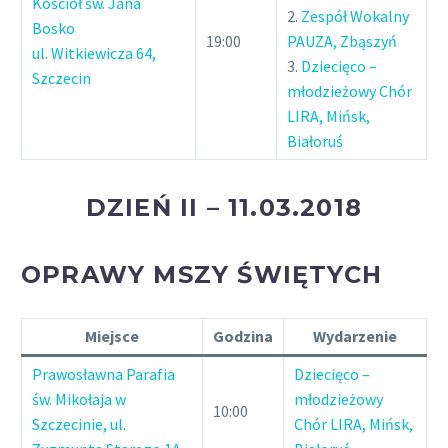
Kościół św. Jana
2.
Zespół Wokalny
Bosko
19:00
PAUZA, Zbąszyń
ul. Witkiewicza 64,
3.
Dziecięco –
Szczecin
młodzieżowy Chór
LIRA, Mińsk,
Białoruś
DZIEŃ II – 11.03.2018
OPRAWY MSZY ŚWIĘTYCH
Miejsce
Godzina
Wydarzenie
Prawosławna Parafia
Dziecięco –
św. Mikołaja w
młodzieżowy
10:00
Szczecinie, ul.
Chór LIRA, Mińsk,