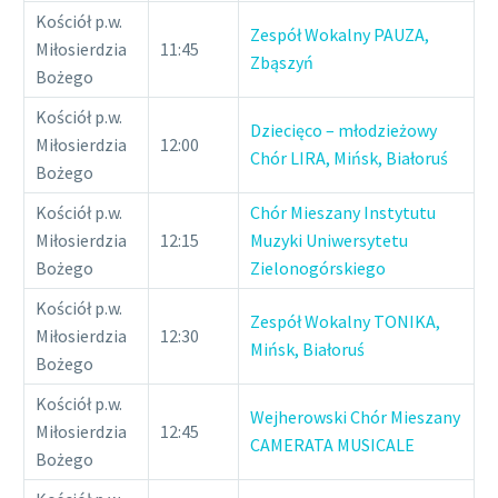
Kościół p.w.
Zespół Wokalny PAUZA,
Miłosierdzia
11:45
Zbąszyń
Bożego
Kościół p.w.
Dziecięco – młodzieżowy
Miłosierdzia
12:00
Chór LIRA, Mińsk, Białoruś
Bożego
Kościół p.w.
Chór Mieszany Instytutu
Miłosierdzia
12:15
Muzyki Uniwersytetu
Bożego
Zielonogórskiego
Kościół p.w.
Zespół Wokalny TONIKA,
Miłosierdzia
12:30
Mińsk, Białoruś
Bożego
Kościół p.w.
Wejherowski Chór Mieszany
Miłosierdzia
12:45
CAMERATA MUSICALE
Bożego