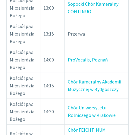
Kościół p.w.
Sopocki Chór Kameralny
Miłosierdzia
13:00
CONTINUO
Bożego
Kościół p.w.
Miłosierdzia
13:15
Przerwa
Bożego
Kościół p.w.
Miłosierdzia
14:00
ProVocalis, Poznań
Bożego
Kościół p.w.
Chór Kameralny Akademii
Miłosierdzia
14:15
Muzycznej w Bydgoszczy
Bożego
Kościół p.w.
Chór Uniwersytetu
Miłosierdzia
14:30
Rolniczego w Krakowie
Bożego
Chór FEICHTINUM
Kościół p.w.