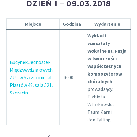
DZIEŃ I – 09.03.2018
Miejsce
Godzina
Wydarzenie
Wykład i
warsztaty
wokalne nt. Pasja
w twórczości
Budynek Jednostek
współczesnych
Międzywydziałowych
kompozytorów
ZUT w Szczecinie, al.
16:00
chóralnych
Piastów 48, sala 521,
prowadzący:
Szczecin
Elżbieta
Wtorkowska
Taum Karni
Jon Fylling