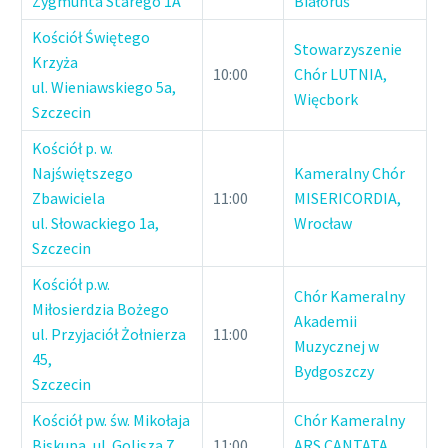
Zygmunta Starego 1A
Białoruś
Kościół Świętego
Stowarzyszenie
Krzyża
10:00
Chór LUTNIA,
ul. Wieniawskiego 5a,
Więcbork
Szczecin
Kościół p. w.
Najświętszego
Kameralny Chór
Zbawiciela
11:00
MISERICORDIA,
ul. Słowackiego 1a,
Wrocław
Szczecin
Kościół p.w.
Chór Kameralny
Miłosierdzia Bożego
Akademii
ul. Przyjaciół Żołnierza
11:00
Muzycznej w
45,
Bydgoszczy
Szczecin
Kościół pw. św. Mikołaja
Chór Kameralny
Biskupa, ul. Golisza 7,
11:00
ARS CANTATA,