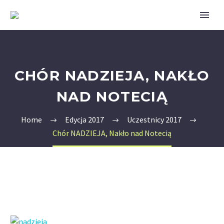
CHÓR NADZIEJA, NAKŁO
NAD NOTECIĄ
Home
Edycja 2017
Uczestnicy 2017
Chór NADZIEJA, Nakło nad Notecią