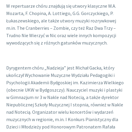
W repertuarze chóru znajdują się utwory klasyczne W.A.
Mozarta, F. Chopina, A. Lottiego, G.G. Gorczyckiego, P.
Łukaszewskiego, ale także utwory muzyki rozrywkowej
m.in. The Cranberries – Zombie, czy też Raz Dwa Trzy –
Trudno Nie Wierzyć w Nic oraz wiele innych kompozycji
wywodzących się z różnych gatunków muzycznych.
Dyrygentem chóru „Nadzieja” jest Michał Gacka, który
ukończył Wychowanie Muzyczne Wydziału Pedagogiki i
Psychologii Akademii Bydgoskiej im. Kazimierza Wielkiego
(obecnie UKW w Bydgoszczy). Nauczyciel muzyki i plastyki
w Gimnazjum nr 3 w Nakle nad Notecią, a także dyrektor
Niepublicznej Szkoły Muzycznej I stopnia, również w Nakle
nad Notecią. Organizator wielu koncertów i wydarzeń
muzycznych w regionie, m.in. I Konkurs Pianistyczny dla
Dzieci i Młodzieży pod Honorowym Patronatem Rafała